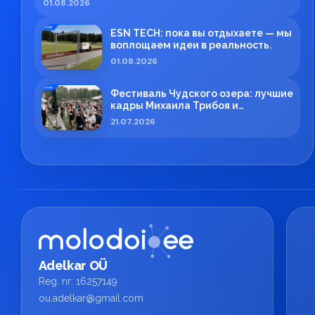
01.08.2026
ESN TECH: пока вы отдыхаете — мы
воплощаем идеи в реальность.
01.08.2026
Фестиваль Чудского озера: лучшие
кадры Михаила Трибоя и
профессиональная работа ESN
21.07.2026
TECH
Adelkar OÜ
Reg. nr: 16257149
ou.adelkar@gmail.com