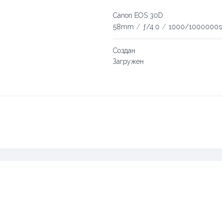
Canon EOS 30D
58mm
/
ƒ/4.0
/
1000/1000000s
Создан
Загружен