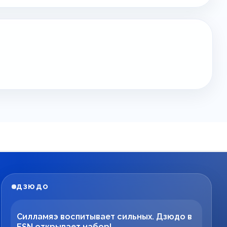
ДЗЮДО
Силламяэ воспитывает сильных. Дзюдо в
ESN открывает набор!