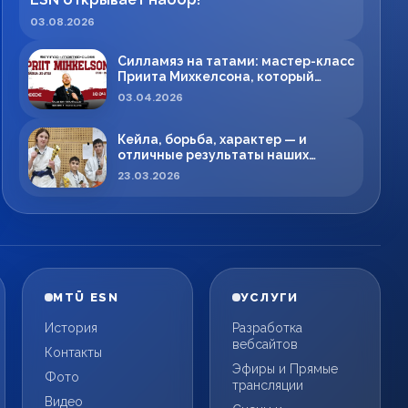
03.08.2026
Силламяэ на татами: мастер-класс
Приита Михкелсона, который
меняет правила игры в регионе
03.04.2026
Кейла, борьба, характер — и
отличные результаты наших
спортсменов!
23.03.2026
MTÜ ESN
УСЛУГИ
История
Разработка
вебсайтов
Контакты
Эфиры и Прямые
Фото
трансляции
Видео