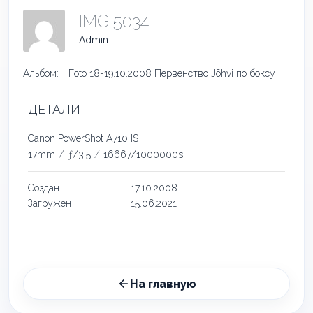
IMG 5034
Admin
Альбом:
Foto 18-19.10.2008 Первенство Jõhvi по боксу
ДЕТАЛИ
Canon PowerShot A710 IS
17mm
/
ƒ/3.5
/
16667/1000000s
Создан
17.10.2008
Загружен
15.06.2021
На главную