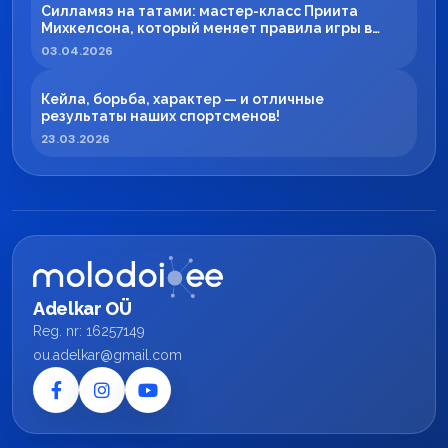
Силламяэ на татами: мастер-класс Приита
Михкелсона, который меняет правила игры в
регионе
03.04.2026
Кейла, борьба, характер — и отличные
результаты наших спортсменов!
23.03.2026
Adelkar OÜ
Reg. nr: 16257149
ou.adelkar@gmail.com