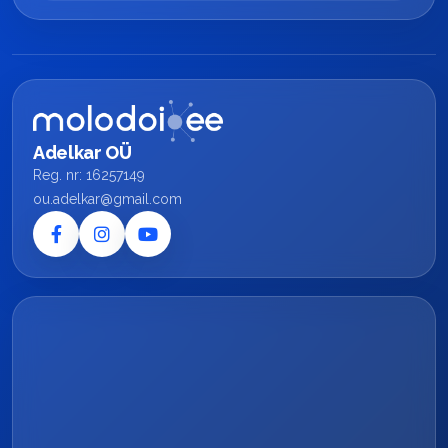
Adelkar OÜ
Reg. nr: 16257149
ou.adelkar@gmail.com