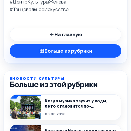
#ЦентрКультурыЖенева
#ТанцевальноеИскусство
На главную
Больше из рубрики
НОВОСТИ КУЛЬТУРЫ
Больше из этой рубрики
Когда музыка звучит у воды,
лето становится по-
настоящему особенным.
06.08.2026
Бастион в Нарве: город говорит