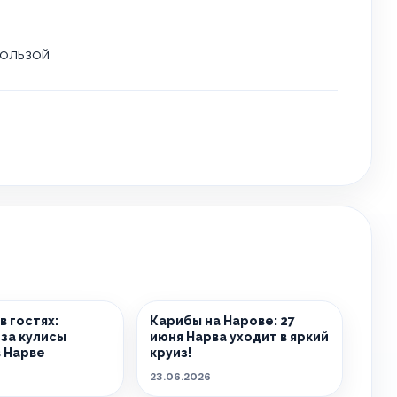
ользой
в гостях:
Карибы на Нарове: 27
 за кулисы
июня Нарва уходит в яркий
 Нарве
круиз!
23.06.2026