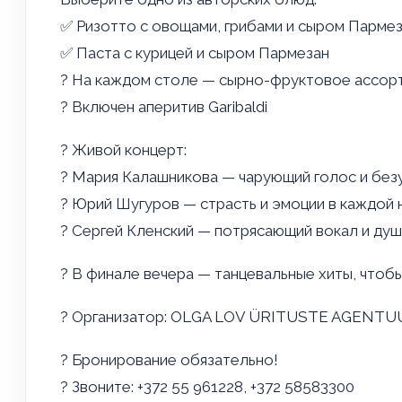
✅ Ризотто с овощами, грибами и сыром Парме
✅ Паста с курицей и сыром Пармезан
? На каждом столе — сырно-фруктовое ассор
? Включен аперитив Garibaldi
? Живой концерт:
? Мария Калашникова — чарующий голос и безу
? Юрий Шугуров — страсть и эмоции в каждой 
? Сергей Кленский — потрясающий вокал и ду
? В финале вечера — танцевальные хиты, чтобы
? Организатор:
OLGA LOV ÜRITUSTE AGENTU
? Бронирование обязательно!
? Звоните: +372 55 961228, +372 58583300