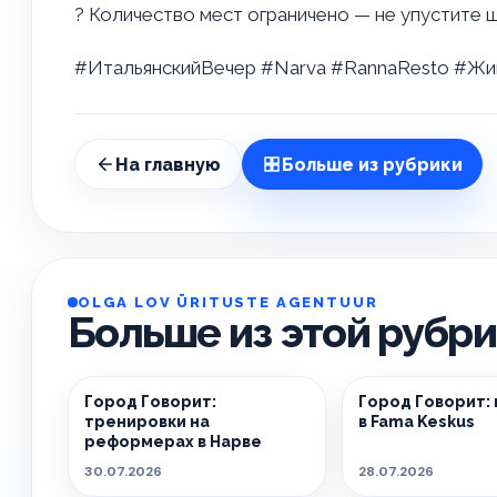
? Количество мест ограничено — не упустите 
#ИтальянскийВечер #Narva #RannaResto #Ж
На главную
Больше из рубрики
OLGA LOV ÜRITUSTE AGENTUUR
Больше из этой рубр
Город Говорит:
Город Говорит:
тренировки на
в Fama Keskus
реформерах в Нарве
30.07.2026
28.07.2026