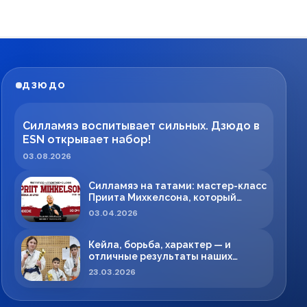
ДЗЮДО
Силламяэ воспитывает сильных. Дзюдо в
ESN открывает набор!
03.08.2026
Силламяэ на татами: мастер-класс
Приита Михкелсона, который
меняет правила игры в регионе
03.04.2026
Кейла, борьба, характер — и
отличные результаты наших
спортсменов!
23.03.2026