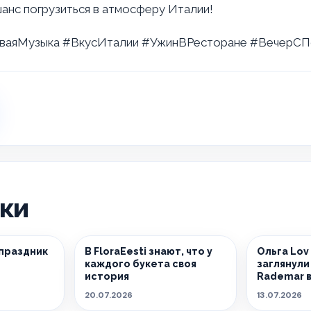
шанс погрузиться в атмосферу Италии!
иваяМузыка #ВкусИталии #УжинВРесторане #ВечерСП
ики
 праздник
В FloraEesti знают, что у
Ольга Lov 
каждого букета своя
заглянули
история
Rademar в
20.07.2026
13.07.2026