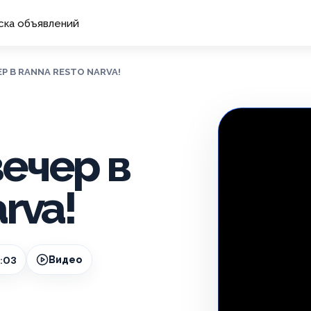
ска объявлений
Р В RANNA RESTO NARVA!
ечер в
rva!
2:03
Видео