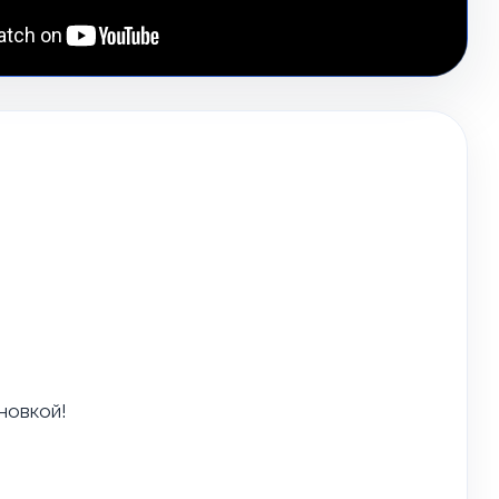
новкой!