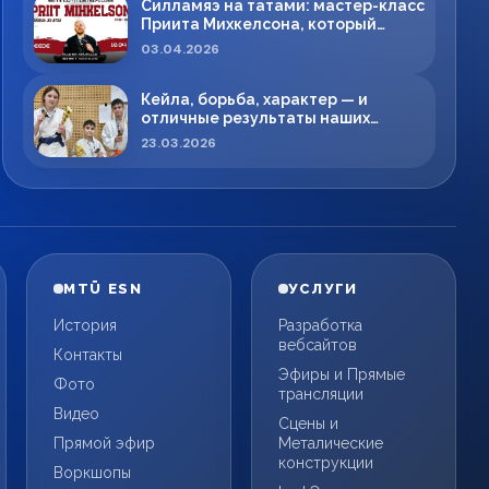
Силламяэ на татами: мастер-класс
Приита Михкелсона, который
меняет правила игры в регионе
03.04.2026
Кейла, борьба, характер — и
отличные результаты наших
спортсменов!
23.03.2026
MTÜ ESN
УСЛУГИ
История
Разработка
вебсайтов
Контакты
Эфиры и Прямые
Фото
трансляции
Видео
Сцены и
Прямой эфир
Металические
конструкции
Воркшопы