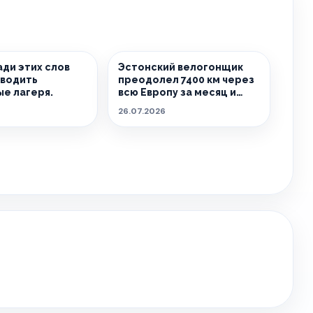
ди этих слов
Эстонский велогонщик
оводить
преодолел 7400 км через
е лагеря.
всю Европу за месяц и
попал в топ-10
26.07.2026