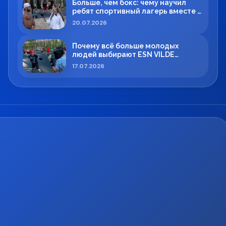
Больше, чем бокс: чему научил
ребят спортивный лагерь вместе с
Максимом Вильде
20.07.2026
Почему всё больше молодых
людей выбирают ESN VILDE
BOXING в Силламяэ?
17.07.2026