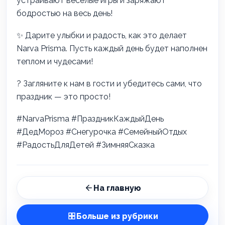
устраивают веселые игры и заряжают
бодростью на весь день!
✨ Дарите улыбки и радость, как это делает
Narva Prisma. Пусть каждый день будет наполнен
теплом и чудесами!
? Загляните к нам в гости и убедитесь сами, что
праздник — это просто!
#NarvaPrisma #ПраздникКаждыйДень
#ДедМороз #Снегурочка #СемейныйОтдых
#РадостьДляДетей #ЗимняяСказка
На главную
Больше из рубрики