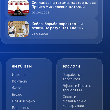
Силламяэ на татами: мастер-класс
Приита Михкелсона, который
меняет правила игры в регионе
03.04.2026
Кейла, борьба, характер — и
отличные результаты наших
спортсменов!
23.03.2026
MTÜ ESN
УСЛУГИ
История
Разработка
вебсайтов
Контакты
Эфиры и Прямые
Фото
трансляции
Видео
Сцены и
Прямой эфир
Металические
конструкции
Воркшопы