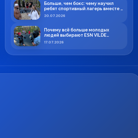
Больше, чем бокс: чему научил
ребят спортивный лагерь вместе с
Максимом Вильде
20.07.2026
Почему всё больше молодых
людей выбирают ESN VILDE
BOXING в Силламяэ?
17.07.2026