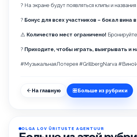
? На экране будут появляться клипы и названия
?
Бонус для всех участников – бокал вина 
⚠️
Количество мест ограничено!
Бронируйте 
?
Приходите, чтобы играть, выигрывать и 
#МузыкальнаяЛотерея #GrillbergNarva #Вин
На главную
Больше из рубрики
OLGA LOV ÜRITUSTE AGENTUUR
Больше из этой рубр