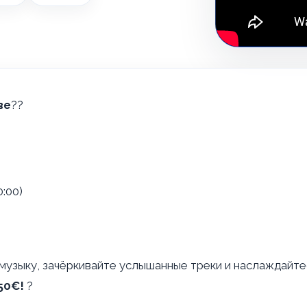
ве
??
0:00)
 музыку, зачёркивайте услышанные треки и наслаждайт
50€!
?