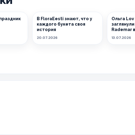
 праздник
В FloraEesti знают, что у
Ольга Lov 
каждого букета своя
заглянули
история
Rademar в
20.07.2026
13.07.2026