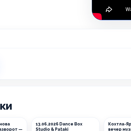
ики
снова
13.06.2026 Dance Box
Кохтла-Яр
азворот —
Studio & Pataki
вечер муз