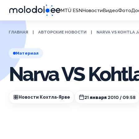
MTÜ ESN
Новости
Видео
Фото
До
ГЛАВНАЯ
|
АВТОРСКИЕ НОВОСТИ
|
NARVA VS KOHTLA J
Материал
Narva VS Kohtla
21 января 2010 / 09:58
Новости Кохтла-Ярве