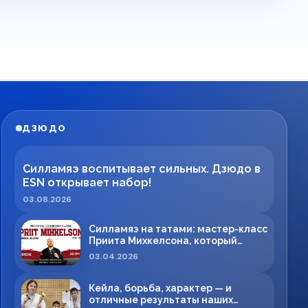
ДЗЮДО
Силламяэ воспитывает сильных. Дзюдо в
ESN открывает набор!
03.08.2026
Силламяэ на татами: мастер-класс
Приита Михкелсона, который
меняет правила игры в регионе
03.04.2026
Кейла, борьба, характер — и
отличные результаты наших