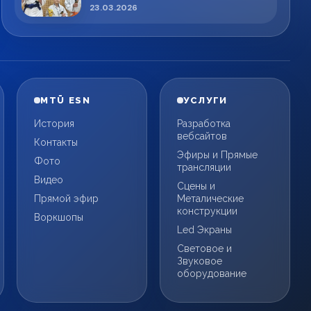
спортсменов!
23.03.2026
MTÜ ESN
УСЛУГИ
История
Разработка
вебсайтов
Контакты
Эфиры и Прямые
Фото
трансляции
Видео
Сцены и
Прямой эфир
Металические
конструкции
Воркшопы
Led Экраны
Световое и
Звуковое
оборудование