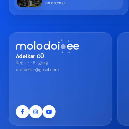
кипит работа!
08.08.2026
Adelkar OÜ
Reg. nr: 16257149
ou.adelkar@gmail.com