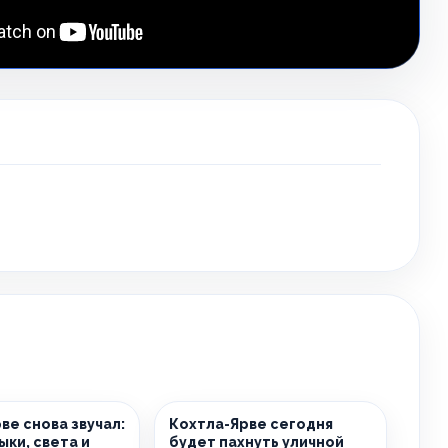
ве снова звучал:
Кохтла-Ярве сегодня
ыки, света и
будет пахнуть уличной