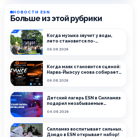
НОВОСТИ ESN
Больше из этой рубрики
Когда музыка звучит у воды,
лето становится по-
настоящему особенным.
06.08.2026
Когда маяк становится сценой:
Нарва-Йыэсуу снова собирает
тех, кто живёт танцем.
06.08.2026
Детский лагерь ESN в Силламяэ
подарил незабываемые
эмоции!
04.08.2026
Силламяэ воспитывает сильных.
Дзюдо в ESN открывает набор!