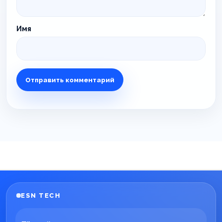
Имя
ESN TECH