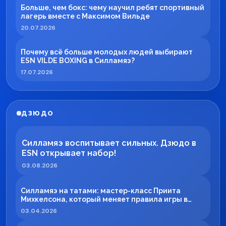
Больше, чем бокс: чему научил ребят спортивный
лагерь вместе с Максимом Вильде
20.07.2026
Почему всё больше молодых людей выбирают
ESN VILDE BOXING в Силламяэ?
17.07.2026
ДЗЮДО
Силламяэ воспитывает сильных. Дзюдо в
ESN открывает набор!
03.08.2026
Силламяэ на татами: мастер-класс Приита
Михкелсона, который меняет правила игры в
регионе
03.04.2026