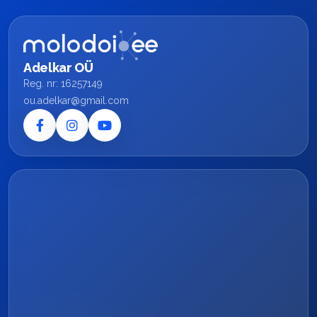
Adelkar OÜ
Reg. nr: 16257149
ou.adelkar@gmail.com