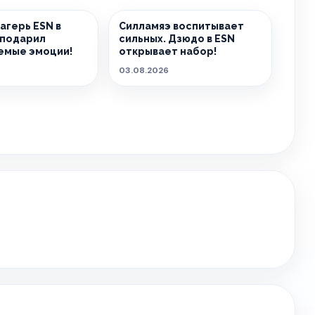
агерь ESN в
Силламяэ воспитывает
 подарил
сильных. Дзюдо в ESN
емые эмоции!
открывает набор!
03.08.2026