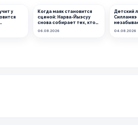
учит у
Когда маяк становится
Детский л
новится
сценой: Нарва-Йыэсуу
Силламяэ
снова собирает тех, кто
незабыва
живёт танцем.
06.08.2026
04.08.2026