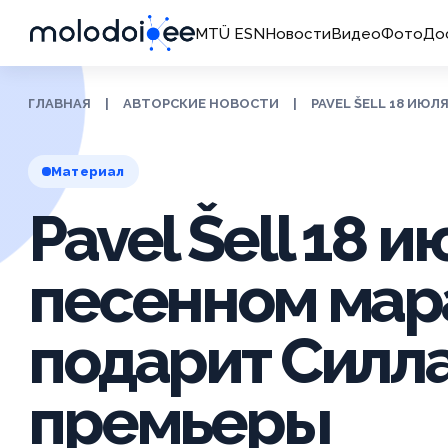
MTÜ ESN
Новости
Видео
Фото
До
ГЛАВНАЯ
|
АВТОРСКИЕ НОВОСТИ
|
PAVEL ŠELL 18 ИЮ
Материал
Pavel Šell 18 и
песенном ма
подарит Силл
премьеры