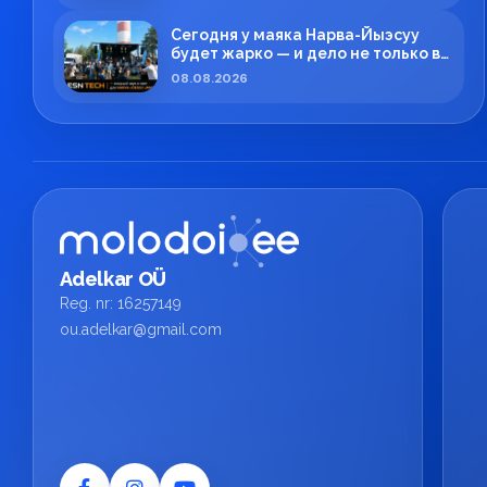
Сегодня у маяка Нарва-Йыэсуу
будет жарко — и дело не только в
летней погоде!
08.08.2026
Adelkar OÜ
Reg. nr: 16257149
ou.adelkar@gmail.com