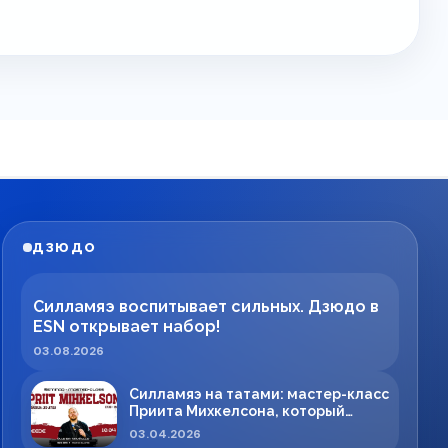
ДЗЮДО
Силламяэ воспитывает сильных. Дзюдо в
ESN открывает набор!
03.08.2026
Силламяэ на татами: мастер-класс
Приита Михкелсона, который
меняет правила игры в регионе
03.04.2026