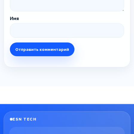
Имя
ESN TECH