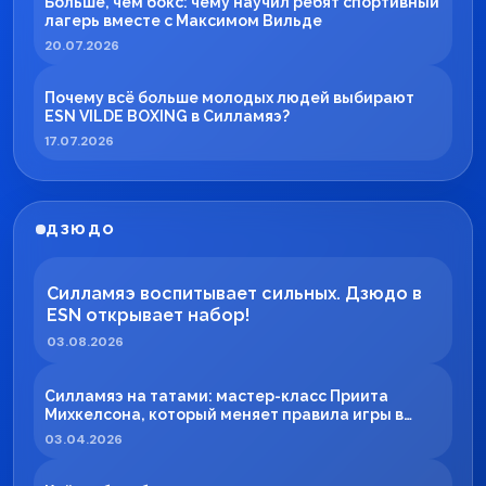
Больше, чем бокс: чему научил ребят спортивный
лагерь вместе с Максимом Вильде
20.07.2026
Почему всё больше молодых людей выбирают
ESN VILDE BOXING в Силламяэ?
17.07.2026
ДЗЮДО
Силламяэ воспитывает сильных. Дзюдо в
ESN открывает набор!
03.08.2026
Силламяэ на татами: мастер-класс Приита
Михкелсона, который меняет правила игры в
регионе
03.04.2026