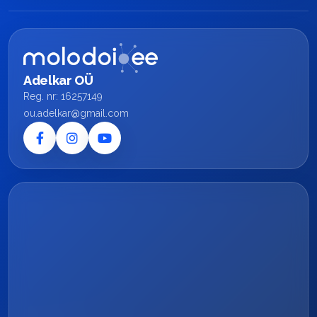
Adelkar OÜ
Reg. nr: 16257149
ou.adelkar@gmail.com