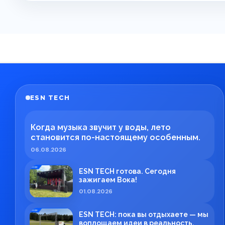
ESN TECH
Когда музыка звучит у воды, лето
становится по-настоящему особенным.
06.08.2026
ESN TECH готова. Сегодня
зажигаем Вока!
01.08.2026
ESN TECH: пока вы отдыхаете — мы
воплощаем идеи в реальность.