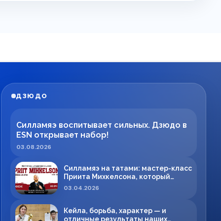
ДЗЮДО
Силламяэ воспитывает сильных. Дзюдо в
ESN открывает набор!
03.08.2026
Силламяэ на татами: мастер-класс
Приита Михкелсона, который
меняет правила игры в регионе
03.04.2026
Кейла, борьба, характер — и
отличные результаты наших