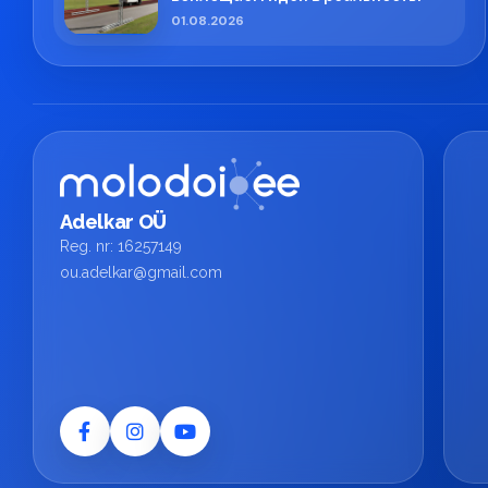
01.08.2026
Adelkar OÜ
Reg. nr: 16257149
ou.adelkar@gmail.com