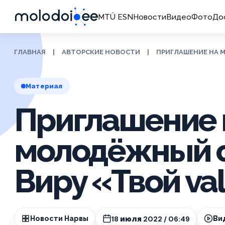
MTÜ ESN
Новости
Видео
Фото
До
ГЛАВНАЯ
|
АВТОРСКИЕ НОВОСТИ
|
ПРИГЛАШЕНИЕ НА 
Материал
Приглашение 
молодёжный 
Виру «Твой val
18 июля 2022 / 06:49
Новости Нарвы
Ви