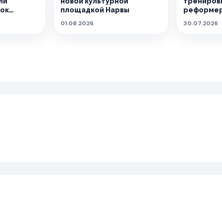
ли
новой культурной
тренировк
сок
площадкой Нарвы
реформер
01.08.2026
30.07.2026