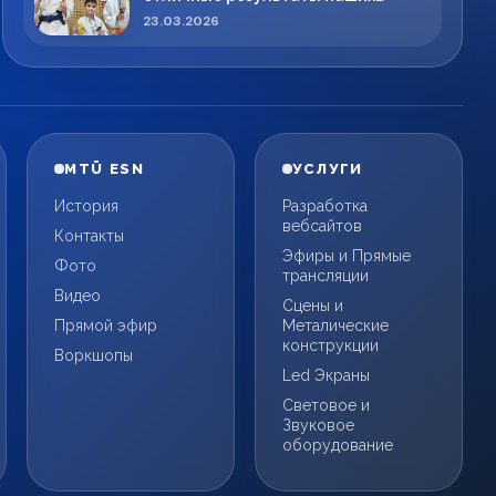
спортсменов!
23.03.2026
MTÜ ESN
УСЛУГИ
История
Разработка
вебсайтов
Контакты
Эфиры и Прямые
Фото
трансляции
Видео
Сцены и
Прямой эфир
Металические
конструкции
Воркшопы
Led Экраны
Световое и
Звуковое
оборудование