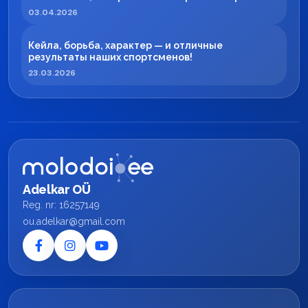
регионе
03.04.2026
Кейла, борьба, характер — и отличные
результаты наших спортсменов!
23.03.2026
Adelkar OÜ
Reg. nr: 16257149
ou.adelkar@gmail.com