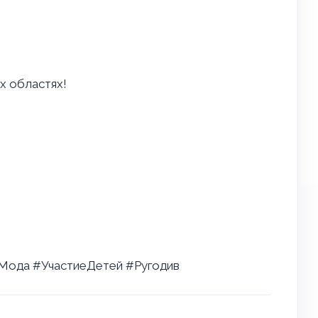
х областях!
Мода #УчастиеДетей #Ругодив