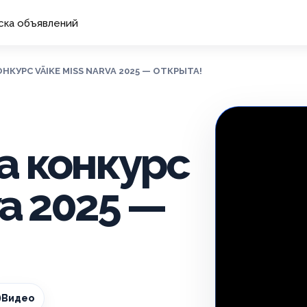
ска объявлений
НКУРС VÄIKE MISS NARVA 2025 — ОТКРЫТА!
а конкурс
va 2025 —
Видео