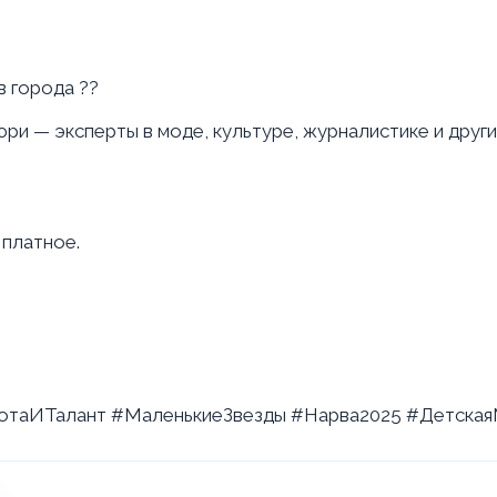
в города ??
ри — эксперты в моде, культуре, журналистике и други
 платное.
сотаИТалант #МаленькиеЗвезды #Нарва2025 #Детская