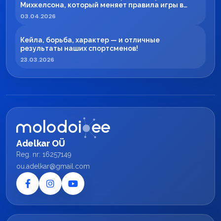
Михкелсона, который меняет правила игры в
регионе
03.04.2026
Кейла, борьба, характер — и отличные
результаты наших спортсменов!
23.03.2026
Adelkar OÜ
Reg. nr: 16257149
ou.adelkar@gmail.com