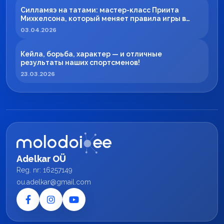
Силламяэ на татами: мастер-класс Приита
Михкелсона, который меняет правила игры в
регионе
03.04.2026
Кейла, борьба, характер — и отличные
результаты наших спортсменов!
23.03.2026
Adelkar OÜ
Reg. nr: 16257149
ou.adelkar@gmail.com