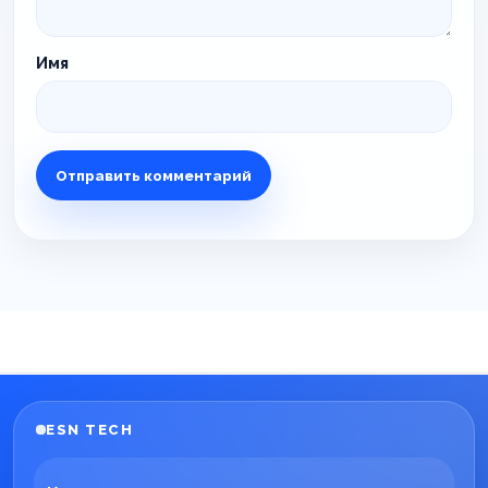
Имя
ESN TECH