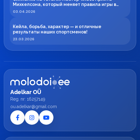
Михкелсона, который меняет правила игры в
регионе
03.04.2026
Кейла, борьба, характер — и отличные
результаты наших спортсменов!
23.03.2026
Adelkar OÜ
Reg. nr: 16257149
ou.adelkar@gmail.com