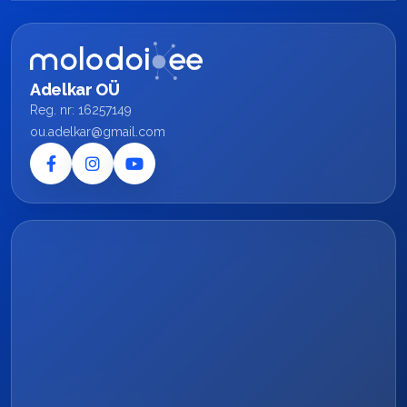
Adelkar OÜ
Reg. nr: 16257149
ou.adelkar@gmail.com