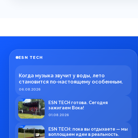
ESN TECH
Когда музыка звучит у воды, лето
становится по-настоящему особенным.
06.08.2026
ESN TECH готова. Сегодня
зажигаем Вока!
01.08.2026
ESN TECH: пока вы отдыхаете — мы
воплощаем идеи в реальность.