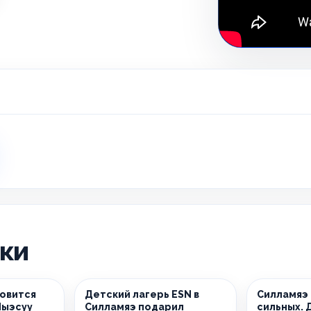
ики
новится
Детский лагерь ESN в
Силламяэ
Йыэсуу
Силламяэ подарил
сильных. 