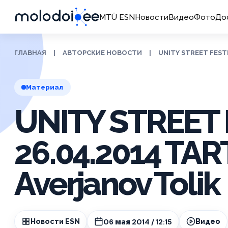
MTÜ ESN
Новости
Видео
Фото
До
ГЛАВНАЯ
|
АВТОРСКИЕ НОВОСТИ
|
UNITY STREET FEST
Материал
UNITY STREET 
26.04.2014 TA
Averjanov Tolik
06 мая 2014 / 12:15
Новости ESN
Видео