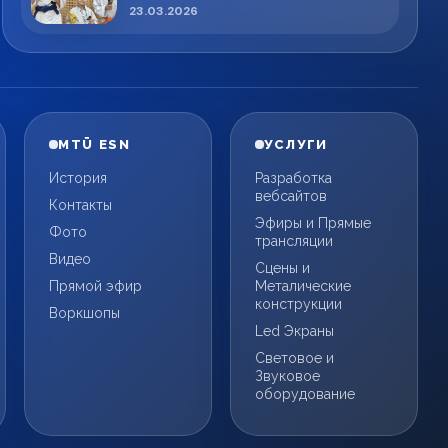
спортсменов!
23.03.2026
MTÜ ESN
УСЛУГИ
История
Разработка
вебсайтов
Контакты
Эфиры и Прямые
Фото
трансляции
Видео
Сцены и
Прямой эфир
Металические
конструкции
Воркшопы
Led Экраны
Световое и
Звуковое
оборудование