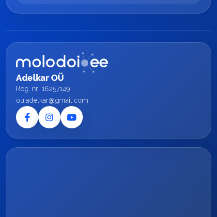
Adelkar OÜ
Reg. nr: 16257149
ou.adelkar@gmail.com