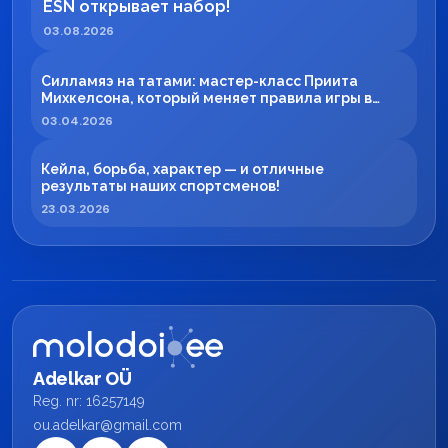
ESN открывает набор!
03.08.2026
Силламяэ на татами: мастер-класс Приита
Михкелсона, который меняет правила игры в
регионе
03.04.2026
Кейла, борьба, характер — и отличные
результаты наших спортсменов!
23.03.2026
Adelkar OÜ
Reg. nr: 16257149
ou.adelkar@gmail.com