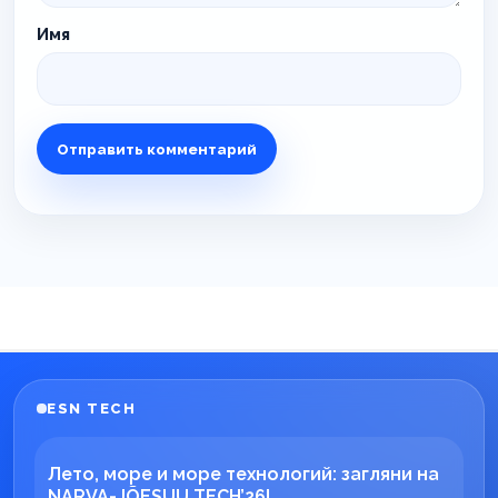
Имя
ESN TECH
Лето, море и море технологий: загляни на
NARVA-JÕESUU TECH’26!