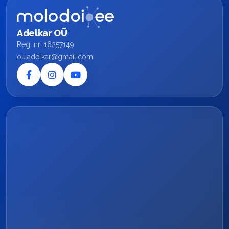
Adelkar OÜ
Reg. nr: 16257149
ou.adelkar@gmail.com