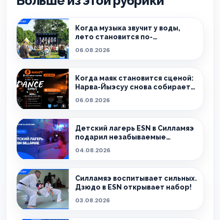
Больше из этой рубрики
Когда музыка звучит у воды,
лето становится по-
настоящему особенным.
06.08.2026
Когда маяк становится сценой:
Нарва-Йыэсуу снова собирает
тех, кто живёт танцем.
06.08.2026
Детский лагерь ESN в Силламяэ
подарил незабываемые
эмоции!
04.08.2026
Силламяэ воспитывает сильных.
Дзюдо в ESN открывает набор!
03.08.2026