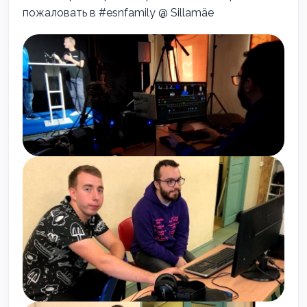
пожаловать в
#
esnfamily
@ Sillamäe