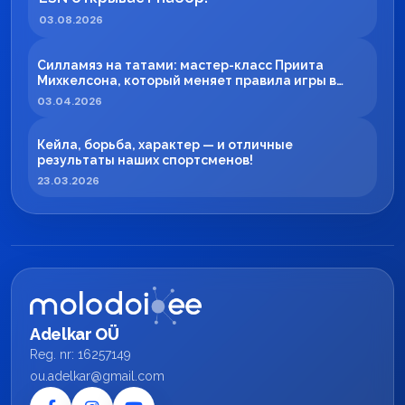
03.08.2026
Силламяэ на татами: мастер-класс Приита
Михкелсона, который меняет правила игры в
регионе
03.04.2026
Кейла, борьба, характер — и отличные
результаты наших спортсменов!
23.03.2026
Adelkar OÜ
Reg. nr: 16257149
ou.adelkar@gmail.com