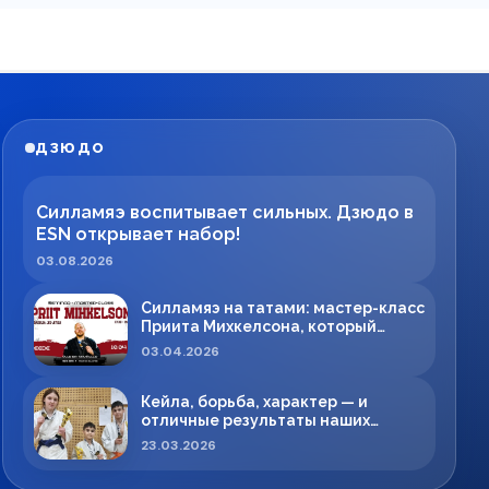
ДЗЮДО
Силламяэ воспитывает сильных. Дзюдо в
ESN открывает набор!
03.08.2026
Силламяэ на татами: мастер-класс
Приита Михкелсона, который
меняет правила игры в регионе
03.04.2026
Кейла, борьба, характер — и
отличные результаты наших
спортсменов!
23.03.2026