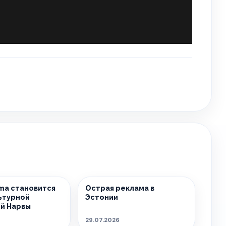
sma становится
Острая реклама в
ьтурной
Эстонии
й Нарвы
29.07.2026