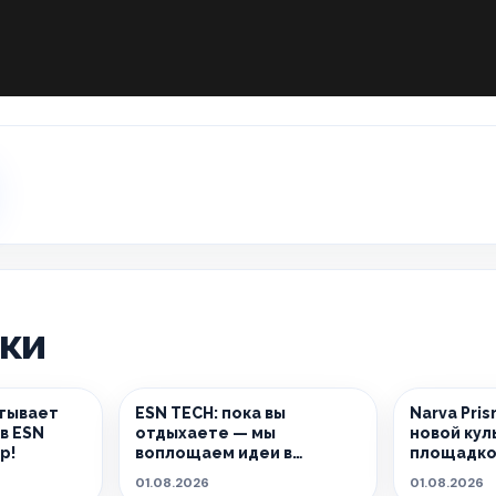
ики
тывает
ESN TECH: пока вы
Narva Pri
в ESN
отдыхаете — мы
новой кул
р!
воплощаем идеи в
площадко
реальность.
01.08.2026
01.08.2026