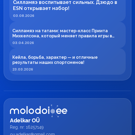
Силламяэ воспитывает сильных. Дзюдо в
ESN открывает набор!
03.08.2026
Силламяэ на татами: мастер-класс Приита
Михкелсона, который меняет правила игры в
регионе
03.04.2026
Кейла, борьба, характер — и отличные
результаты наших спортсменов!
23.03.2026
Adelkar OÜ
Reg. nr: 16257149
ou.adelkar@gmail.com