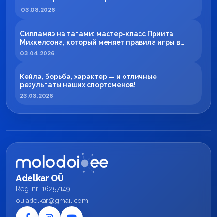
03.08.2026
Силламяэ на татами: мастер-класс Приита
Михкелсона, который меняет правила игры в
регионе
03.04.2026
Кейла, борьба, характер — и отличные
результаты наших спортсменов!
23.03.2026
Adelkar OÜ
Reg. nr: 16257149
ou.adelkar@gmail.com