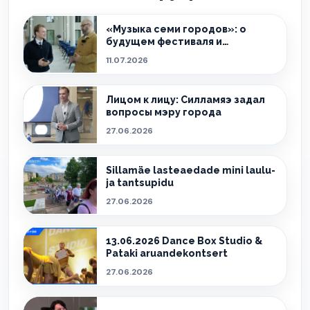
«Музыка семи городов»: о
будущем фестиваля и
культурной жизни Ида-Вирумаа
11.07.2026
Лицом к лицу: Силламяэ задал
вопросы мэру города
27.06.2026
Sillamäe lasteaedade mini laulu-
ja tantsupidu
27.06.2026
13.06.2026 Dance Box Studio &
Pataki aruandekontsert
27.06.2026