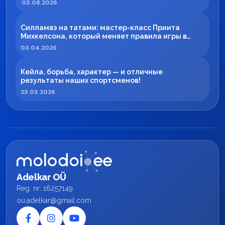
03.08.2026
Силламяэ на татами: мастер-класс Приита
Михкелсона, который меняет правила игры в
регионе
03.04.2026
Кейла, борьба, характер — и отличные
результаты наших спортсменов!
23.03.2026
Adelkar OÜ
Reg. nr: 16257149
ou.adelkar@gmail.com