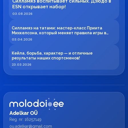
Силламяэ воспитывает сильных. Дзюдо в
ESN открывает набор!
03.08.2026
Силламяэ на татами: мастер-класс Приита
Михкелсона, который меняет правила игры в
регионе
03.04.2026
Кейла, борьба, характер — и отличные
результаты наших спортсменов!
23.03.2026
Adelkar OÜ
Reg. nr: 16257149
ou.adelkar@gmail.com