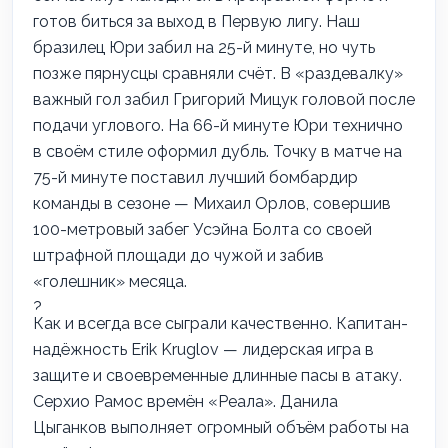
готов биться за выход в Первую лигу. Наш
бразилец Юри забил на 25-й минуте, но чуть
позже пярнусцы сравняли счёт. В «раздевалку»
важный гол забил
Григорий Мицук
головой после
подачи углового. На 66-й минуте Юри технично
в своём стиле оформил дубль. Точку в матче на
75-й минуте поставил лучший бомбардир
команды в сезоне — Михаил Орлов, совершив
100-метровый забег Усэйна Болта со своей
штрафной площади до чужой и забив
«голешник» месяца.
Как и всегда все сыграли качественно. Капитан-
надёжность
Erik Kruglov
— лидерская игра в
защите и своевременные длинные пасы в атаку.
Серхио Рамос времён «Реала».
Данила
Цыганков
выполняет огромный объём работы на