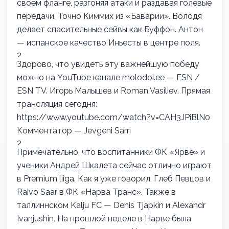
своём фланге, разгоняя атаки и раздавая голевые
передачи. Точно Киммих из «Баварии». Володя
делает спасительные сейвы как Буффон.
Антон
— испанское качество Иньесты в центре поля.
Здорово, что увидеть эту важнейшую победу
можно на YouTube канале
molodoi.ee — ESN
/
ESN TV.
Игорь Малышев
и
Roman Vasiliev
. Прямая
трансляция сегодня:
https://www.youtube.com/watch?v=CAH3JPiBlN0
Комментатор —
Jevgeni Sarri
Примечательно, что воспитанники ФК «Ярве» и
ученики
Андрей Шкалета
сейчас отлично играют
в
Premium liiga
. Как я уже говорил,
Глеб Певцов
и
Raivo Saar
в ФК «Нарва Транс». Также в
таллиннском
Kalju FC
—
Denis Tjapkin
и
Alexandr
Ivanjushin
. На прошлой неделе в Нарве была