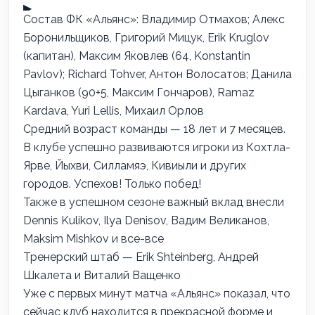
Состав ФК «Альянс»: Владимир Отмахов; Алекс
Боронильщиков,
Григорий Мицук
,
Erik Kruglov
(капитан), Максим Яковлев (64,
Konstantin
Pavlov
);
Richard Tohver
,
Антон Волосатов
;
Данила
Цыганков
(90+5, Максим Гончаров),
Ramaz
Kardava
,
Yuri Lellis
, Михаил Орлов
Средний возраст команды — 18 лет и 7 месяцев.
В клубе успешно развиваются игроки из Кохтла-
Ярве, Йыхви, Силламяэ, Кивиыли и других
городов. Успехов! Только побед!
Также в успешном сезоне важный вклад внесли
Dennis Kulikov
,
Ilya Denisov
,
Вадим Великанов
,
Maksim Mishkov
и все-все
Тренерский штаб —
Erik Shteinberg
,
Андрей
Шкалета
и
Виталий Ващенко
Уже с первых минут матча «Альянс» показал, что
сейчас клуб находится в прекрасной форме и