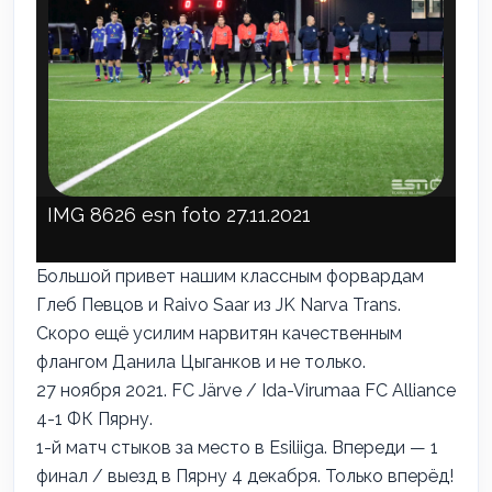
IMG 8626 esn foto 27.11.2021
Большой привет нашим классным форвардам
Глеб Певцов
и
Raivo Saar
из
JK Narva Trans
.
Скоро ещё усилим нарвитян качественным
флангом
Данила Цыганков
и не только.
27 ноября 2021.
FC Järve
/ Ida-Virumaa FC Alliance
4-1 ФК Пярну.
1-й матч стыков за место в
Esiliiga
. Впереди — 1
финал / выезд в Пярну 4 декабря. Только вперёд!