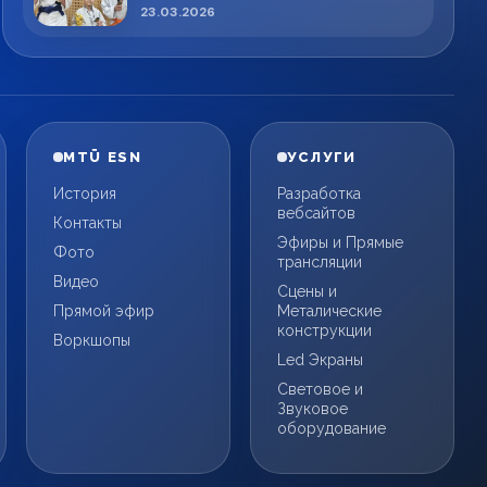
спортсменов!
23.03.2026
MTÜ ESN
УСЛУГИ
История
Разработка
вебсайтов
Контакты
Эфиры и Прямые
Фото
трансляции
Видео
Сцены и
Прямой эфир
Металические
конструкции
Воркшопы
Led Экраны
Световое и
Звуковое
оборудование