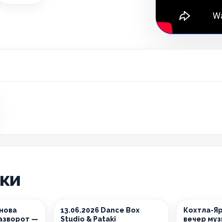
ики
снова
13.06.2026 Dance Box
Кохтла-Яр
азворот —
Studio & Pataki
вечер муз