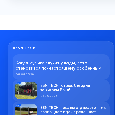
ESN TECH
Когда музыка звучит у воды, лето
становится по-настоящему особенным.
06.08.2026
ESN TECH готова. Сегодня
зажигаем Вока!
01.08.2026
ESN TECH: пока вы отдыхаете — мы
воплощаем идеи в реальность.