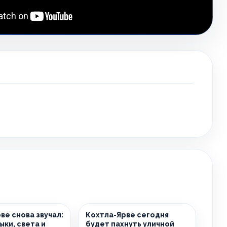
ве снова звучал:
Кохтла-Ярве сегодня
ыки, света и
будет пахнуть уличной