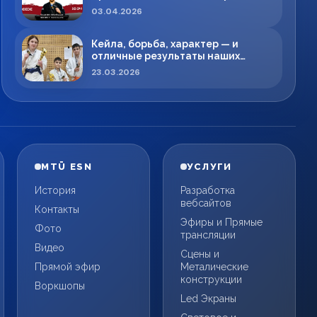
меняет правила игры в регионе
03.04.2026
Кейла, борьба, характер — и
отличные результаты наших
спортсменов!
23.03.2026
MTÜ ESN
УСЛУГИ
История
Разработка
вебсайтов
Контакты
Эфиры и Прямые
Фото
трансляции
Видео
Сцены и
Прямой эфир
Металические
конструкции
Воркшопы
Led Экраны