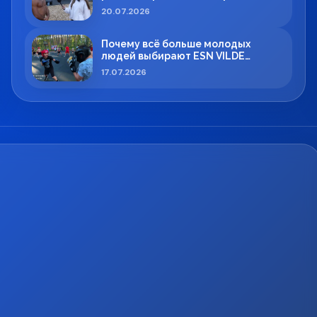
Максимом Вильде
20.07.2026
Почему всё больше молодых
людей выбирают ESN VILDE
BOXING в Силламяэ?
17.07.2026