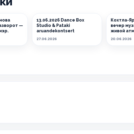
ики
снова
13.06.2026 Dance Box
Кохтла-Яр
азворот —
Studio & Pataki
вечер муз
мэр.
aruandekontsert
живой ат
27.06.2026
20.06.2026