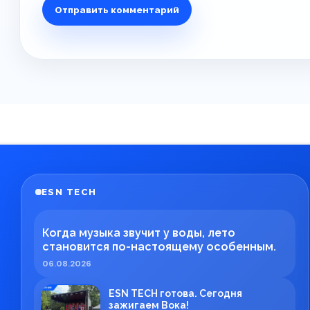
ESN TECH
Когда музыка звучит у воды, лето
становится по-настоящему особенным.
06.08.2026
ESN TECH готова. Сегодня
зажигаем Вока!