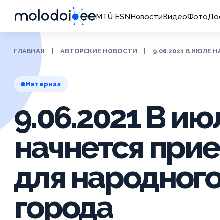
MTÜ ESN
Новости
Видео
Фото
До
ГЛАВНАЯ
|
АВТОРСКИЕ НОВОСТИ
|
9.06.2021 В ИЮЛЕ
Материал
9.06.2021 В ию
начнется при
для народног
города