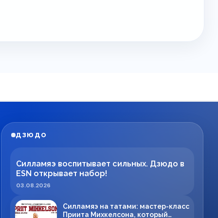
ДЗЮДО
Силламяэ воспитывает сильных. Дзюдо в
ESN открывает набор!
03.08.2026
Силламяэ на татами: мастер-класс
Приита Михкелсона, который