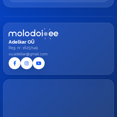
Adelkar OÜ
Reg. nr: 16257149
ou.adelkar@gmail.com