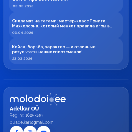
03.08.2026
Силламяэ на татами: мастер-класс Приита
Михкелсона, который меняет правила игры в
регионе
03.04.2026
Кейла, борьба, характер — и отличные
результаты наших спортсменов!
23.03.2026
Adelkar OÜ
Reg. nr: 16257149
ou.adelkar@gmail.com