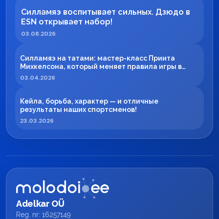
Силламяэ воспитывает сильных. Дзюдо в
ESN открывает набор!
03.08.2026
Силламяэ на татами: мастер-класс Приита
Михкелсона, который меняет правила игры в
регионе
03.04.2026
Кейла, борьба, характер — и отличные
результаты наших спортсменов!
23.03.2026
Adelkar OÜ
Reg. nr: 16257149