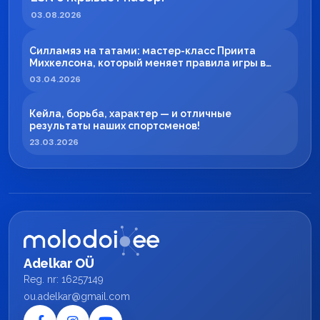
03.08.2026
Силламяэ на татами: мастер-класс Приита
Михкелсона, который меняет правила игры в
регионе
03.04.2026
Кейла, борьба, характер — и отличные
результаты наших спортсменов!
23.03.2026
Adelkar OÜ
Reg. nr: 16257149
ou.adelkar@gmail.com