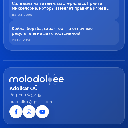
Силламяэ на татами: мастер-класс Приита
Михкелсона, который меняет правила игры в
регионе
03.04.2026
Кейла, борьба, характер — и отличные
результаты наших спортсменов!
23.03.2026
Adelkar OÜ
Reg. nr: 16257149
ou.adelkar@gmail.com