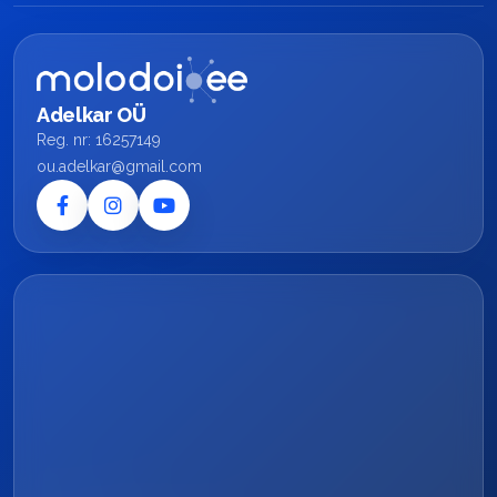
Adelkar OÜ
Reg. nr: 16257149
ou.adelkar@gmail.com