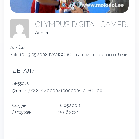
OLYMPUS DIGITAL CAMERA
Admin
Альбом:
Foto 10-13.05.2008 IVANGOROD на призы ветеранов Ленинград
ДЕТАЛИ
SP550UZ
5mm
/
ƒ/2.8
/
40000/1000000s
/
ISO 100
Создан
16.05.2008
Загружен
15.06.2021