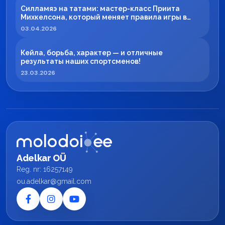
Силламяэ на татами: мастер-класс Приита
Михкелсона, который меняет правила игры в
регионе
03.04.2026
Кейла, борьба, характер — и отличные
результаты наших спортсменов!
23.03.2026
Adelkar OÜ
Reg. nr: 16257149
ou.adelkar@gmail.com