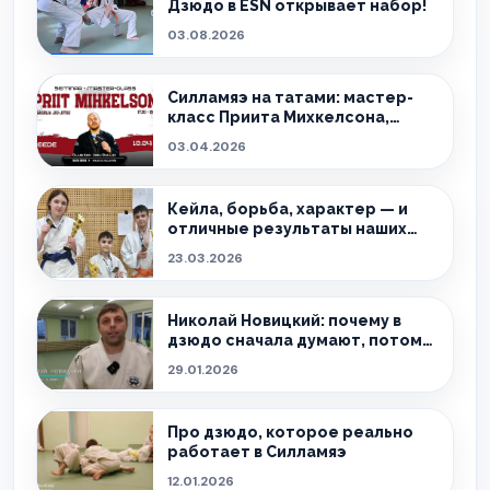
Дзюдо в ESN открывает набор!
03.08.2026
Силламяэ на татами: мастер-
класс Приита Михкелсона,
который меняет правила игры в
03.04.2026
регионе
Кейла, борьба, характер — и
отличные результаты наших
спортсменов!
23.03.2026
Николай Новицкий: почему в
дзюдо сначала думают, потом
борются
29.01.2026
Про дзюдо, которое реально
работает в Силламяэ
12.01.2026