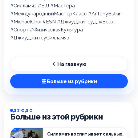
#Силламяэ #BJJ #Мастера
#МеждународныйМастерКласс #AntonyBulkin
#MichaelChoi #ESN #ДжиуДжитсуДляВсех
#Спорт #ФизическаяКультура
#ДжиуДжитсуСилламяэ
На главную
Больше из рубрики
ДЗЮДО
Больше из этой рубрики
Силламяэ воспитывает сильных.