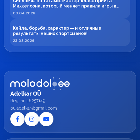
Силламяэ на татами: мастер-класс Приита
Михкелсона, который меняет правила игры в
регионе
03.04.2026
Кейла, борьба, характер — и отличные
результаты наших спортсменов!
23.03.2026
Adelkar OÜ
Reg. nr: 16257149
ou.adelkar@gmail.com