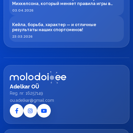
Михкелсона, который меняет правила игры в
регионе
03.04.2026
Кейла, борьба, характер — и отличные
результаты наших спортсменов!
23.03.2026
Adelkar OÜ
Reg. nr: 16257149
ou.adelkar@gmail.com