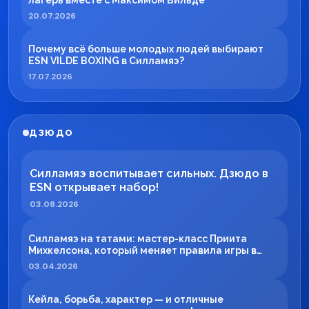
лагерь вместе с Максимом Вильде
20.07.2026
Почему всё больше молодых людей выбирают
ESN VILDE BOXING в Силламяэ?
17.07.2026
ДЗЮДО
Силламяэ воспитывает сильных. Дзюдо в
ESN открывает набор!
03.08.2026
Силламяэ на татами: мастер-класс Приита
Михкелсона, который меняет правила игры в
регионе
03.04.2026
Кейла, борьба, характер — и отличные