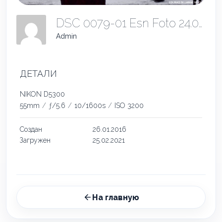
DSC 0079-01 Esn Foto 24.02.2021
Admin
ДЕТАЛИ
NIKON D5300
55mm
/
ƒ/5.6
/
10/1600s
/
ISO 3200
Создан
26.01.2016
Загружен
25.02.2021
На главную