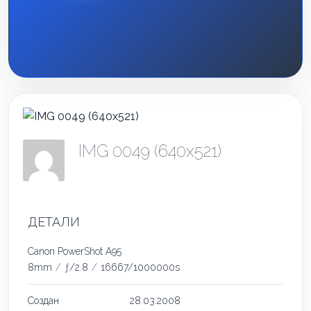
IMG 0049 (640x521)
ДЕТАЛИ
Canon PowerShot A95
8mm
/
ƒ/2.8
/
16667/1000000s
Создан
28.03.2008