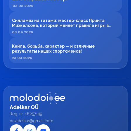
03.08.2026
Силламяэ на татами: мастер-класс Приита
Михкелсона, который меняет правила игры в
регионе
03.04.2026
Кейла, борьба, характер — и отличные
результаты наших спортсменов!
23.03.2026
Adelkar OÜ
Reg. nr: 16257149
ou.adelkar@gmail.com