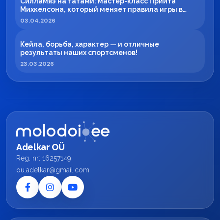
Силламяэ на татами: мастер-класс Приита
Михкелсона, который меняет правила игры в
регионе
03.04.2026
Кейла, борьба, характер — и отличные
результаты наших спортсменов!
23.03.2026
Adelkar OÜ
Reg. nr: 16257149
ou.adelkar@gmail.com